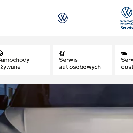
Serwis
Serwis aut
Stac
aut osobowych
dostawczych
poj