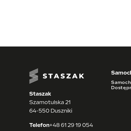
Samoc
Samoch
Dostępn
Staszak
Szamotulska 21
64-550 Duszniki
Telefon
+48 61 29 19 054